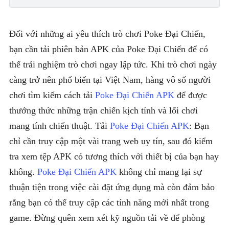
Đối với những ai yêu thích trò chơi Poke Đại Chiến,
bạn cần tải phiên bản APK của Poke Đại Chiến để có
thể trải nghiệm trò chơi ngay lập tức. Khi trò chơi ngày
càng trở nên phổ biến tại Việt Nam, hàng vô số người
chơi tìm kiếm cách tải
Poke Đại Chiến APK
để được
thưởng thức những trận chiến kịch tính và lối chơi
mang tính chiến thuật. Tải
Poke Đại Chiến APK
: Bạn
chỉ cần truy cập một vài trang web uy tín, sau đó kiểm
tra xem tệp APK có tương thích với thiết bị của bạn hay
không.
Poke Đại Chiến APK
không chỉ mang lại sự
thuận tiện trong việc cài đặt ứng dụng mà còn đảm bảo
rằng bạn có thể truy cập các tính năng mới nhất trong
game. Đừng quên xem xét kỹ nguồn tải về để phòng