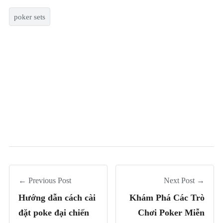
poker sets
← Previous Post
Next Post →
Hướng dẫn cách cài
Khám Phá Các Trò
đặt poke đại chiến
Chơi Poker Miễn