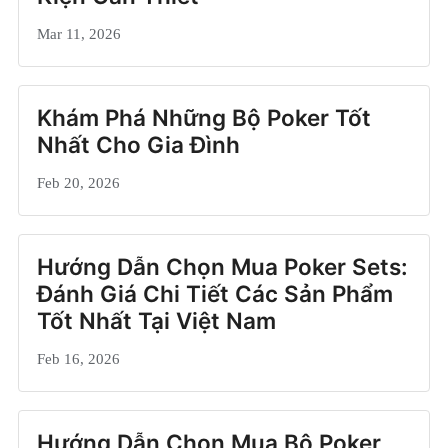
Mar 11, 2026
Khám Phá Những Bộ Poker Tốt
Nhất Cho Gia Đình
Feb 20, 2026
Hướng Dẫn Chọn Mua Poker Sets:
Đánh Giá Chi Tiết Các Sản Phẩm
Tốt Nhất Tại Việt Nam
Feb 16, 2026
Hướng Dẫn Chọn Mua Bộ Poker