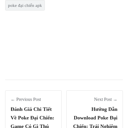
poke đại chiến apk
← Previous Post
Next Post →
Đánh Giá Chi Tiết
Hướng Dẫn
Về Poke Đại Chiến:
Download Poke Đại
Game Có Gì Thú
Chiến: Trải Nghiệm