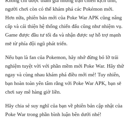
Không chỉ được tham gia những trận chiến kịch tính,
người chơi còn có thể khám phá các Pokémon mới.
Hơn nữa, phiên bản mới của Poke War APK cũng nâng
cấp và cải thiện hệ thống chiến đấu cũng như nhiệm vụ.
Game được đầu tư tối đa và nhận được sự hỗ trợ mạnh
mẽ từ phía đội ngũ phát triển.
Nếu bạn là fan của Pokemon, hãy nhớ đừng bỏ lỡ trải
nghiệm tuyệt vời với phần mềm mới Poke War. Hãy thử
ngay và cùng nhau khám phá điều mới mẻ! Tuy nhiên,
bạn hoàn toàn yên tâm rằng với Poke War APK, bạn sẽ
chơi say mê hàng giờ liền.
Hãy chia sẻ suy nghĩ của bạn về phiên bản cập nhật của
Poke War trong phần bình luận bên dưới nhé!