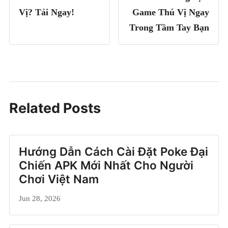
Vị? Tải Ngay!
Game Thú Vị Ngay
Trong Tầm Tay Bạn
Related Posts
Hướng Dẫn Cách Cài Đặt Poke Đại
Chiến APK Mới Nhất Cho Người
Chơi Việt Nam
Jun 28, 2026