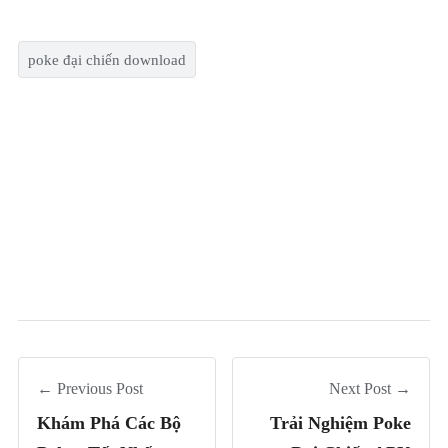
poke đại chiến download
← Previous Post
Next Post →
Khám Phá Các Bộ
Trải Nghiệm Poke