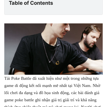
Table of Contents
Tải Poke Battle đã xuất hiện như một trong những tựa
game di động kết nối mạnh mẽ nhất tại Việt Nam. Nhờ
lối chơi đa dạng và đồ họa sinh động, các bài đánh giá
game poke battle ghi nhận giá trị giải trí và khả năng