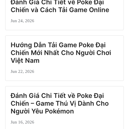
Đánh Giá Chi Tiết về Poke Đại
Chiến và Cách Tải Game Online
Jun 24, 2026
Hướng Dẫn Tải Game Poke Đại
Chiến Mới Nhất Cho Người Chơi
Việt Nam
Jun 22, 2026
Đánh Giá Chi Tiết về Poke Đại
Chiến – Game Thú Vị Dành Cho
Người Yêu Pokémon
Jun 16, 2026