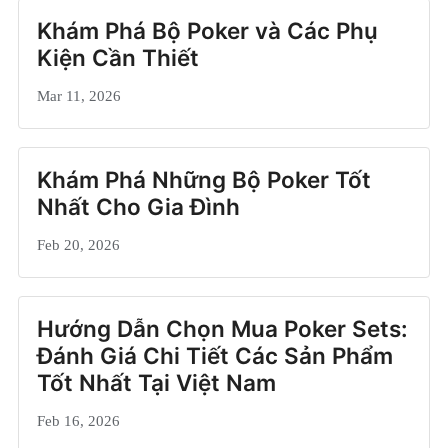
Khám Phá Bộ Poker và Các Phụ
Kiện Cần Thiết
Mar 11, 2026
Khám Phá Những Bộ Poker Tốt
Nhất Cho Gia Đình
Feb 20, 2026
Hướng Dẫn Chọn Mua Poker Sets:
Đánh Giá Chi Tiết Các Sản Phẩm
Tốt Nhất Tại Việt Nam
Feb 16, 2026