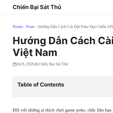
Chiến Bại Sát Thủ
Home
Posts
Hướng Dẫn Cách Cài Đặt Poke Đại Chiến AP
Hướng Dẫn Cách Cài
Việt Nam
Jul 8, 2026
Chiến Bại Sát Thủ
Table of Contents
Đối với những ai thích chơi game poke, chắc hẳn bạn