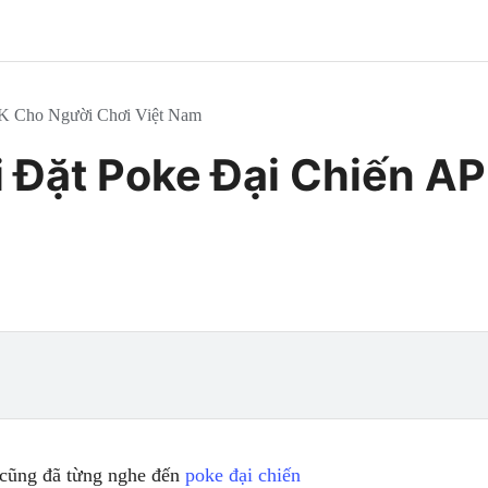
K Cho Người Chơi Việt Nam
 Đặt Poke Đại Chiến A
 cũng đã từng nghe đến
poke đại chiến