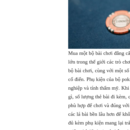
Mua một bộ bài chơi đẳng cấp
lớn trong thế giới các trò ch
bộ bài chơi, cùng với một số
cổ điển. Phụ kiện của bộ po
nghiệp và tính thẩm mỹ. Khi 
gì, số lượng thẻ bài đi kèm,
phù hợp để chơi và đúng với
các lá bài bền lâu hơn để kh
đủ kèm phụ kiện mang lại trả