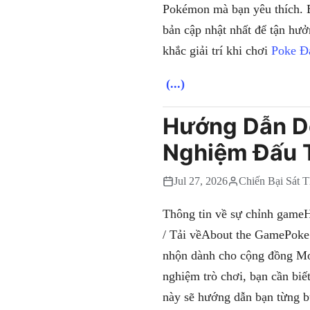
Pokémon mà bạn yêu thích. 
bản cập nhật nhất để tận hư
khắc giải trí khi chơi
Poke Đ
(...)
Hướng Dẫn Do
Nghiệm Đấu 
Jul 27, 2026
Chiến Bại Sát 
Thông tin về sự chỉnh game
/ Tải vềAbout the GamePoke
nhộn dành cho cộng đồng Mob
nghiệm trò chơi, bạn cần biế
này sẽ hướng dẫn bạn từng b