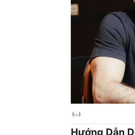
(...)
Hướng Dẫn D