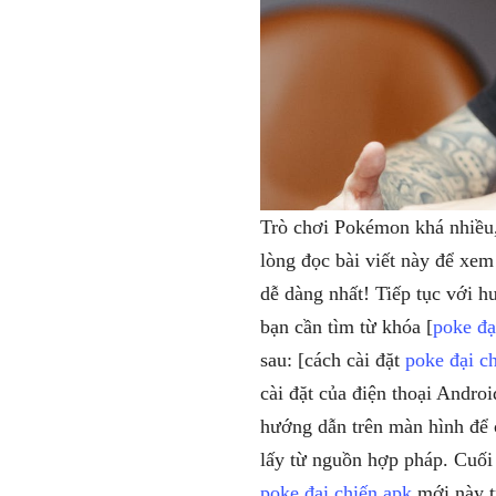
Trò chơi Pokémon khá nhiều,
lòng đọc bài viết này để xem
dễ dàng nhất! Tiếp tục với 
bạn cần tìm từ khóa [
poke đạ
sau: [cách cài đặt
poke đại c
cài đặt của điện thoại Andro
hướng dẫn trên màn hình để c
lấy từ nguồn hợp pháp. Cuối 
poke đại chiến apk
mới này t