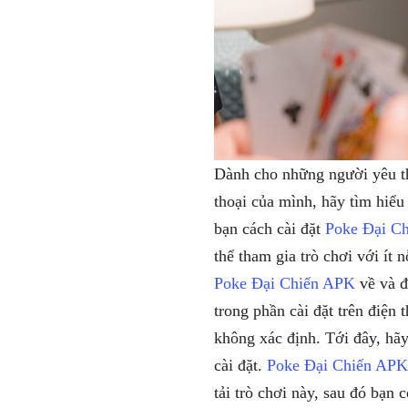
Dành cho những người yêu th
thoại của mình, hãy tìm hiểu
bạn cách cài đặt
Poke Đại C
thể tham gia trò chơi với ít 
Poke Đại Chiến APK
về và đ
trong phần cài đặt trên điện
không xác định. Tới đây, hãy
cài đặt.
Poke Đại Chiến APK
tải trò chơi này, sau đó bạn 