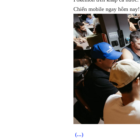
Chiến mobile ngay hôm nay!
(...)