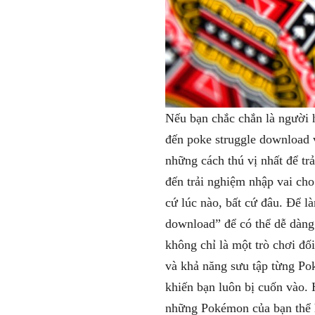
Nếu bạn chắc chắn là người 
đến poke struggle download 
những cách thú vị nhất để tr
đến trải nghiệm nhập vai cho
cứ lúc nào, bất cứ đâu. Để l
download” để có thể dễ dàng c
không chỉ là một trò chơi đ
và khả năng sưu tập từng Pok
khiến bạn luôn bị cuốn vào.
những Pokémon của bạn thể h