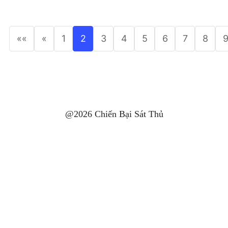
««
«
1
2
3
4
5
6
7
8
@2026 Chiến Bại Sát Thủ